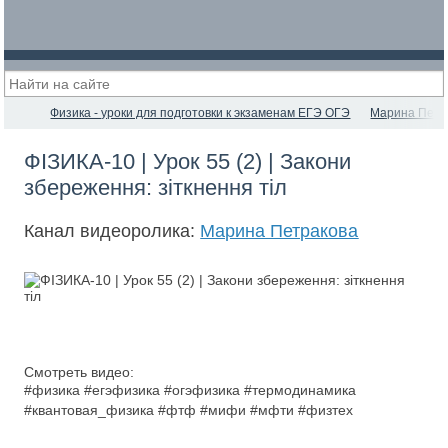
Физика - уроки для подготовки к экзаменам ЕГЭ ОГЭ
Марина Петр
ФІЗИКА-10 | Урок 55 (2) | Закони
збереження: зіткнення тіл
Канал видеоролика:
Марина Петракова
Смотреть видео:
#физика #егэфизика #огэфизика #термодинамика
#квантовая_физика #фтф #мифи #мфти #физтех