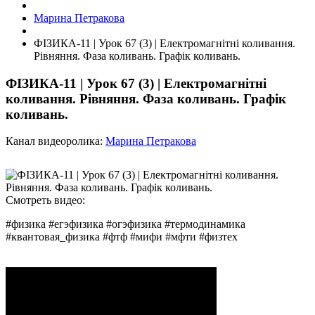
Марина Петракова
ФІЗИКА-11 | Урок 67 (3) | Електромагнітні коливання.
Рівняння. Фаза коливань. Графік коливань.
ФІЗИКА-11 | Урок 67 (3) | Електромагнітні
коливання. Рівняння. Фаза коливань. Графік
коливань.
Канал видеоролика:
Марина Петракова
Смотреть видео:
#физика #егэфизика #огэфизика #термодинамика
#квантовая_физика #фтф #мифи #мфти #физтех