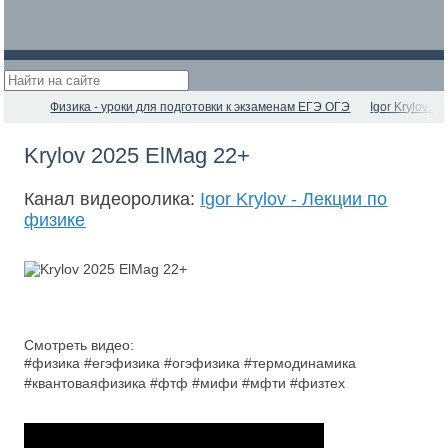
Физика - уроки для подготовки к экзаменам ЕГЭ ОГЭ
Igor Krylov -
Krylov 2025 ElMag 22+
Канал видеоролика:
Igor Krylov - Лекции по
физике
Смотреть видео:
#физика #егэфизика #огэфизика #термодинамика
#квантоваяфизика #фтф #мифи #мфти #физтех