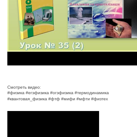
Смотреть видео:
#физика #егэфизика #огэфизика #термодинамика
#квантовая_физика #фтф #мифи #мфти #физтех