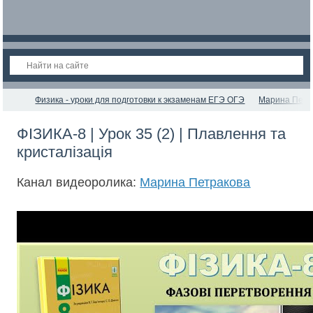
Физика - уроки для подготовки к экзаменам ЕГЭ ОГЭ
Марина Петр
ФІЗИКА-8 | Урок 35 (2) | Плавлення та
кристалізація
Канал видеоролика:
Марина Петракова