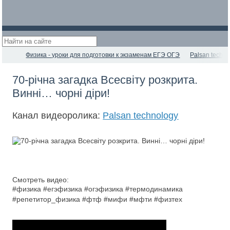
Физика - уроки для подготовки к экзаменам ЕГЭ ОГЭ
Palsan techno
70-річна загадка Всесвіту розкрита.
Винні… чорні діри!
Канал видеоролика:
Palsan technology
Смотреть видео:
#физика #егэфизика #огэфизика #термодинамика
#репетитор_физика #фтф #мифи #мфти #физтех