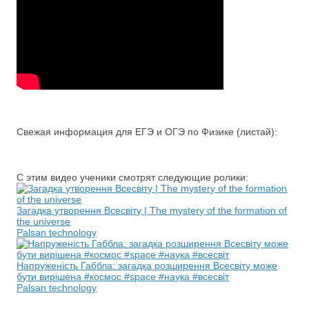
Свежая информация для ЕГЭ и ОГЭ по Физике (листай):
С этим видео ученики смотрят следующие ролики:
Загадка утворення Всесвіту | The mystery of the formation of
the universe
Palsan technology
Напруженість Габбла: загадка розширення Всесвіту може
бути вирішена #космос #space #наука #всесвіт
Palsan technology