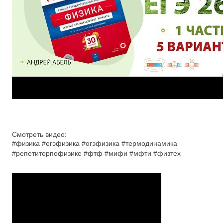
Смотреть видео:
#физика #егэфизика #огэфизика #термодинамика
#репетиторпофизике #фтф #мифи #мфти #физтех