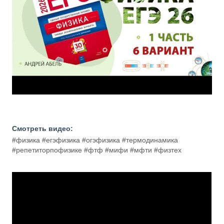
Смотреть видео:
#физика #егэфизика #огэфизика #термодинамика
#репетиторпофизике #фтф #мифи #мфти #физтех