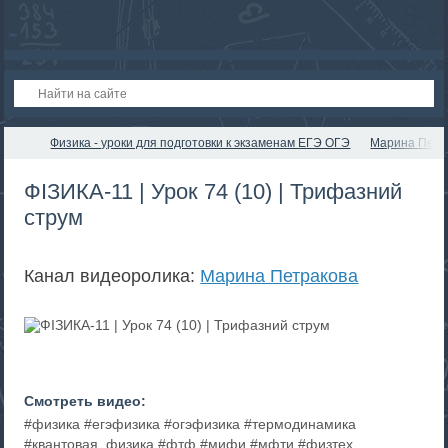
Физика - уроки для подготовки к экзаменам ЕГЭ ОГЭ
Марина Петр
ФІЗИКА-11 | Урок 74 (10) | Трифазний
струм
Канал видеоролика:
Марина Петракова
Смотреть видео:
#физика #егэфизика #огэфизика #термодинамика
#квантовая_физика #фтф #мифи #мфти #физтех