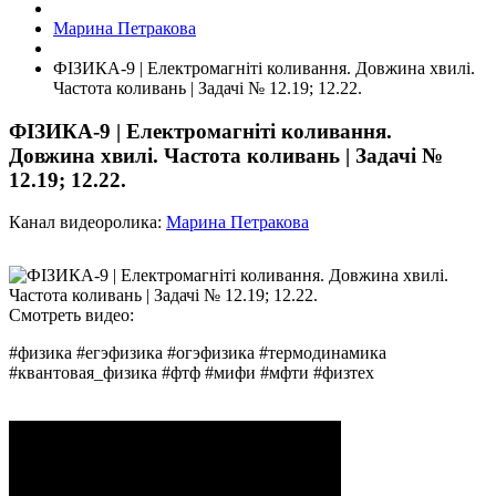
Марина Петракова
ФІЗИКА-9 | Електромагніті коливання. Довжина хвилі.
Частота коливань | Задачі № 12.19; 12.22.
ФІЗИКА-9 | Електромагніті коливання.
Довжина хвилі. Частота коливань | Задачі №
12.19; 12.22.
Канал видеоролика:
Марина Петракова
Смотреть видео:
#физика #егэфизика #огэфизика #термодинамика
#квантовая_физика #фтф #мифи #мфти #физтех