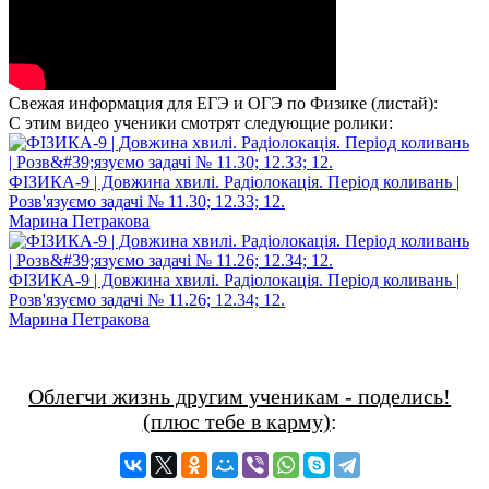
Свежая информация для ЕГЭ и ОГЭ по Физике (листай):
С этим видео ученики смотрят следующие ролики:
ФІЗИКА-9 | Довжина хвилі. Радіолокація. Період коливань |
Розв'язуємо задачі № 11.30; 12.33; 12.
Марина Петракова
ФІЗИКА-9 | Довжина хвилі. Радіолокація. Період коливань |
Розв'язуємо задачі № 11.26; 12.34; 12.
Марина Петракова
Облегчи жизнь другим ученикам - поделись!
(плюс тебе в карму)
: