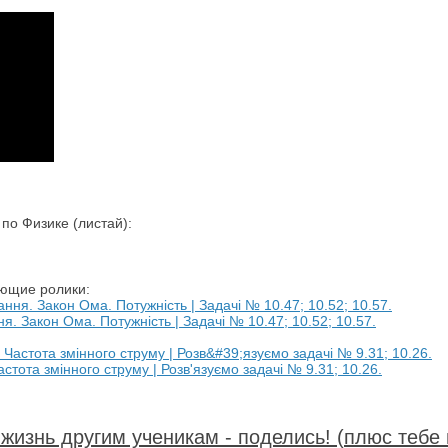
о Физике (листай):
ующие ролики:
я. Закон Ома. Потужність | Задачі № 10.47; 10.52; 10.57.
стота змінного струму | Розв'язуємо задачі № 9.31; 10.26.
жизнь другим ученикам - поделись! (плюс тебе 