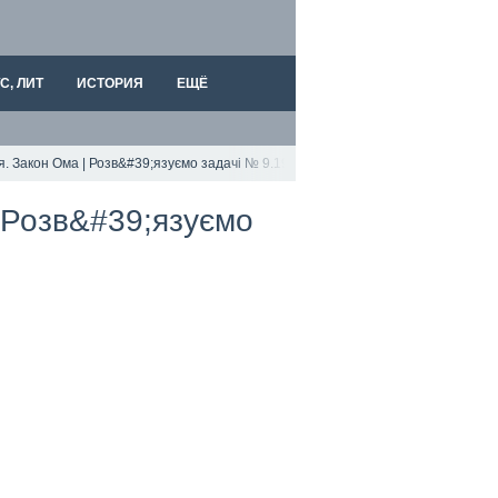
С, ЛИТ
ИСТОРИЯ
ЕЩЁ
. Закон Ома | Розв&#39;язуємо задачі № 9.19; 9.36; 10.40.
| Розв&#39;язуємо