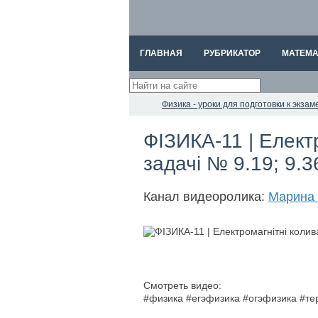
ГЛАВНАЯ
РУБРИКАТОР
МАТЕМА
Физика - уроки для подготовки к экз
ФІЗИКА-11 | Елект
задачі № 9.19; 9.3
Канал видеоролика:
Марина 
Смотреть видео:
#физика #егэфизика #огэфизика #т