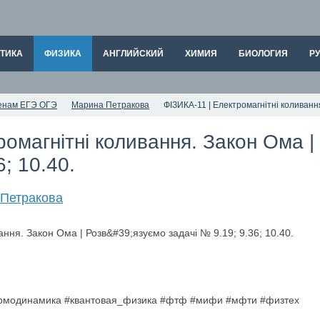
ТИКА
ФИЗИКА
АНГЛИЙСКИЙ
ХИМИЯ
БИОЛОГИЯ
РУ
аменам ЕГЭ ОГЭ
Марина Петракова
ФІЗИКА-11 | Електромагнітні коливання
ромагнітні коливання. Закон Ома 
6; 10.40.
Петракова
ермодинамика #квантовая_физика #фтф #мифи #мфти #физтех