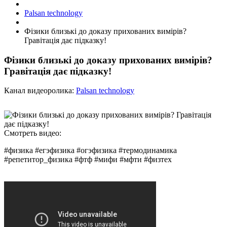
Palsan technology
Фізики близькі до доказу прихованих вимірів?
Гравітація дає підказку!
Фізики близькі до доказу прихованих вимірів?
Гравітація дає підказку!
Канал видеоролика:
Palsan technology
Смотреть видео:
#физика #егэфизика #огэфизика #термодинамика
#репетитор_физика #фтф #мифи #мфти #физтех