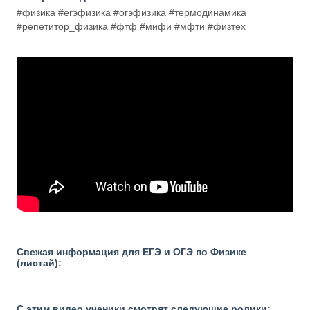
#физика #егэфизика #огэфизика #термодинамика
#репетитор_физика #фтф #мифи #мфти #физтех
Свежая информация для ЕГЭ и ОГЭ по Физике
(листай):
С этим видео ученики смотрят следующие ролики: