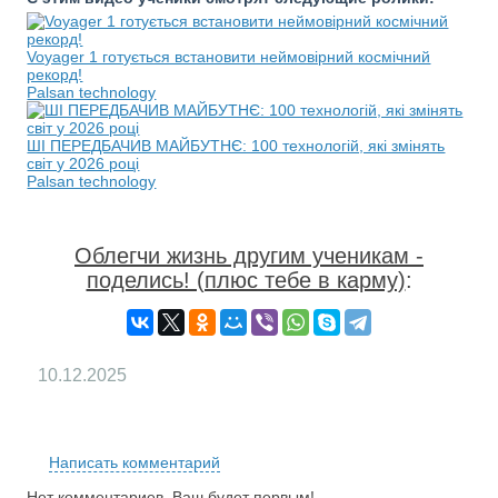
Voyager 1 готується встановити неймовірний космічний
рекорд!
Palsan technology
ШІ ПЕРЕДБАЧИВ МАЙБУТНЄ: 100 технологій, які змінять
світ у 2026 році
Palsan technology
Облегчи жизнь другим ученикам -
поделись! (плюс тебе в карму)
:
10.12.2025
RS
Написать комментарий
Нет комментариев. Ваш будет первым!