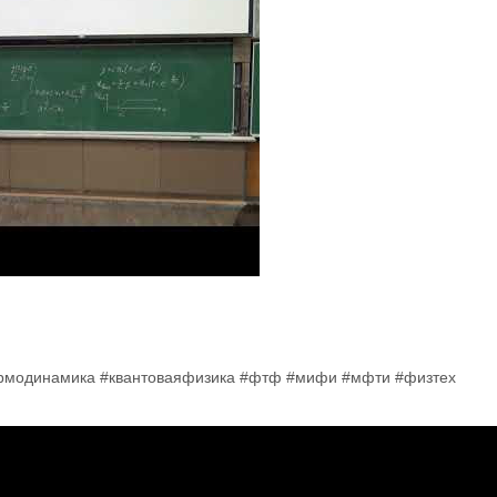
ермодинамика #квантоваяфизика #фтф #мифи #мфти #физтех