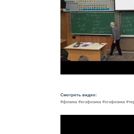
Смотреть видео:
#физика #егэфизика #огэфизика #т