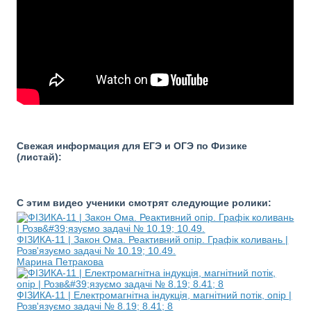
Свежая информация для ЕГЭ и ОГЭ по Физике
(листай):
С этим видео ученики смотрят следующие ролики:
ФІЗИКА-11 | Закон Ома. Реактивний опір. Графік коливань |
Розв'язуємо задачі № 10.19; 10.49.
Марина Петракова
ФІЗИКА-11 | Електромагнітна індукція, магнітний потік, опір |
Розв'язуємо задачі № 8.19; 8.41; 8