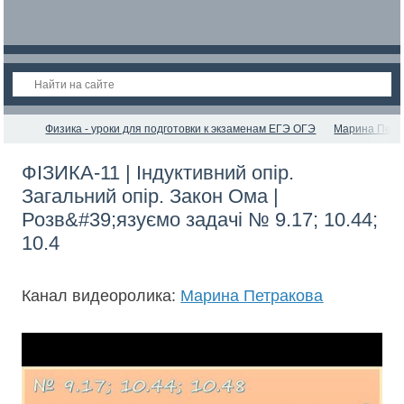
Физика - уроки для подготовки к экзаменам ЕГЭ ОГЭ
Марина Петр
ФІЗИКА-11 | Індуктивний опір.
Загальний опір. Закон Ома |
Розв&#39;язуємо задачі № 9.17; 10.44;
10.4
Канал видеоролика:
Марина Петракова