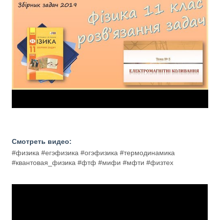
Смотреть видео:
#физика #егэфизика #огэфизика #термодинамика
#квантовая_физика #фтф #мифи #мфти #физтех