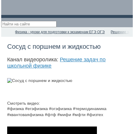
Физика - уроки для подготовки к экзаменам ЕГЭ ОГЭ
Решение зад
Сосуд с поршнем и жидкостью
Канал видеоролика:
Решение задач по
школьной физике
Смотреть видео:
#физика #егэфизика #огэфизика #термодинамика
#квантоваяфизика #фтф #мифи #мфти #физтех