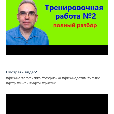
Смотреть видео:
#физика #егэфизика #огэфизика #физикадетям #ифтис
#фтф #мифи #мфти #физтех