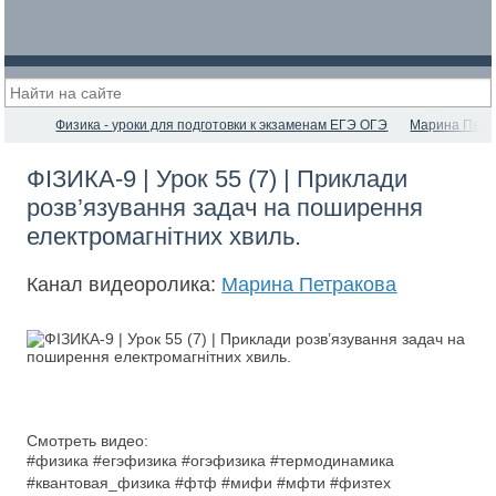
Физика - уроки для подготовки к экзаменам ЕГЭ ОГЭ
Марина Петр
ФІЗИКА-9 | Урок 55 (7) | Приклади
розв’язування задач на поширення
електромагнітних хвиль.
Канал видеоролика:
Марина Петракова
Смотреть видео:
#физика #егэфизика #огэфизика #термодинамика
#квантовая_физика #фтф #мифи #мфти #физтех