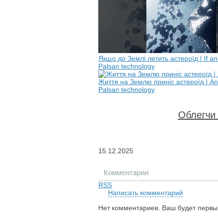
Якщо до Землі летить астероїд | If an 
Palsan technology
Життя на Землю приніс астероїд | An a
Palsan technology
Облегчи 
15.12.2025
Комментарии
RSS
Написать комментарий
Нет комментариев. Ваш будет первы