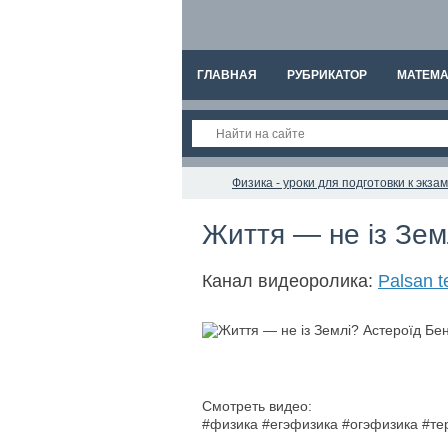
ГЛАВНАЯ
РУБРИКАТОР
МАТЕМА
Физика - уроки для подготовки к экз
Життя — не із Зем
Канал видеоролика:
Palsan t
Смотреть видео:
#физика #егэфизика #огэфизика #т