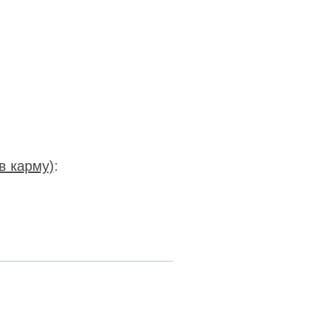
в карму)
: