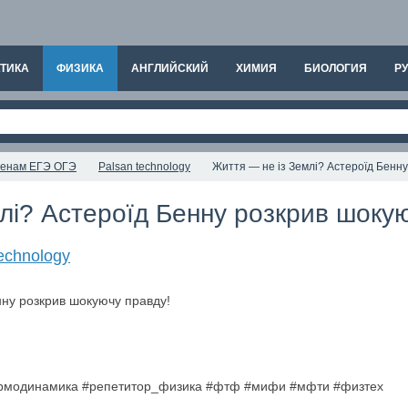
ТИКА
ФИЗИКА
АНГЛИЙСКИЙ
ХИМИЯ
БИОЛОГИЯ
РУ
аменам ЕГЭ ОГЭ
Palsan technology
Життя — не із Землі? Астероїд Бенну
лі? Астероїд Бенну розкрив шоку
echnology
ермодинамика #репетитор_физика #фтф #мифи #мфти #физтех