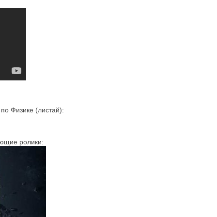
о Физике (листай):
ующие ролики: