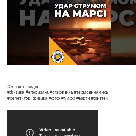
Смотреть видео:
#физика #егэфизика #огэфизика #термодинамика
#репетитор_физика #фтф #мифи #мфти #физтех