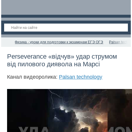
Физика - уроки для подготовки к экзаменам ЕГЭ ОГЭ
Palsan techno
Perseverance «відчув» удар струмом
від пилового диявола на Марсі
Канал видеоролика:
Palsan technology