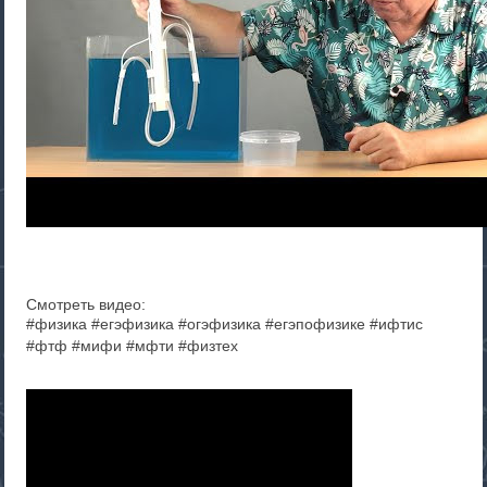
Смотреть видео:
#физика #егэфизика #огэфизика #егэпофизике #ифтис
#фтф #мифи #мфти #физтех