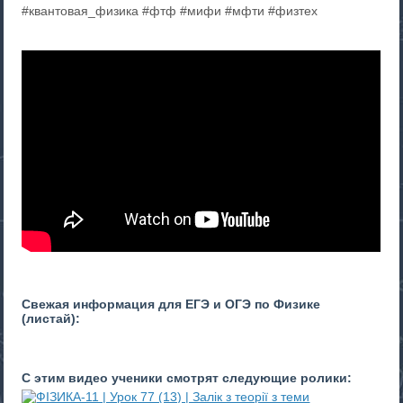
#квантовая_физика #фтф #мифи #мфти #физтех
Свежая информация для ЕГЭ и ОГЭ по Физике
(листай):
С этим видео ученики смотрят следующие ролики: