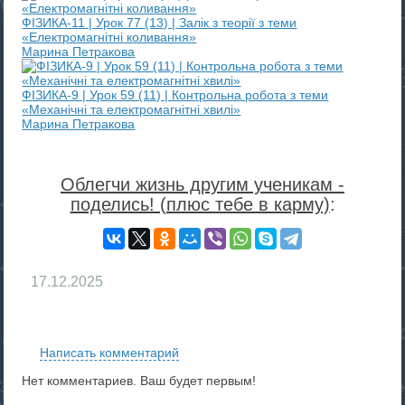
ФІЗИКА-11 | Урок 77 (13) | Залік з теорії з теми
«Електромагнітні коливання»
Марина Петракова
ФІЗИКА-9 | Урок 59 (11) | Контрольна робота з теми
«Механічні та електромагнітні хвилі»
Марина Петракова
Облегчи жизнь другим ученикам -
поделись! (плюс тебе в карму)
:
17.12.2025
RS
Написать комментарий
Нет комментариев. Ваш будет первым!