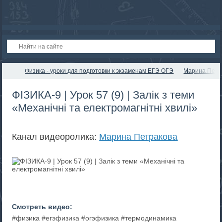
Физика - уроки для подготовки к экзаменам ЕГЭ ОГЭ
Марина Петр
ФІЗИКА-9 | Урок 57 (9) | Залік з теми
«Механічні та електромагнітні хвилі»
Канал видеоролика:
Марина Петракова
Смотреть видео:
#физика #егэфизика #огэфизика #термодинамика