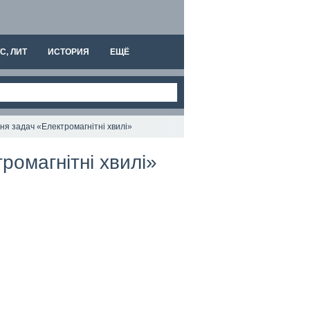
С, ЛИТ
ИСТОРИЯ
ЕЩЁ
ання задач «Електромагнітні хвилі»
тромагнітні хвилі»