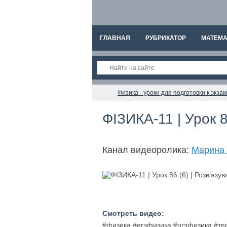
ГЛАВНАЯ
РУБРИКАТОР
МАТЕМА
Физика - уроки для подготовки к экз
ФІЗИКА-11 | Урок 8
Канал видеоролика:
Марина 
Смотреть видео:
#физика #егэфизика #огэфизика #т