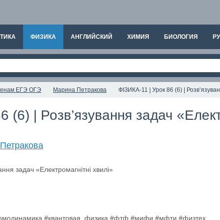
ТИКА
ФИЗИКА
АНГЛИЙСКИЙ
ХИМИЯ
БИОЛОГИЯ
РУ
аменам ЕГЭ ОГЭ
Марина Петракова
ФІЗИКА-11 | Урок 86 (6) | Розв’язув
6 (6) | Розв’язування задач «Елек
Петракова
ермодинамика #квантовая_физика #фтф #мифи #мфти #физтех