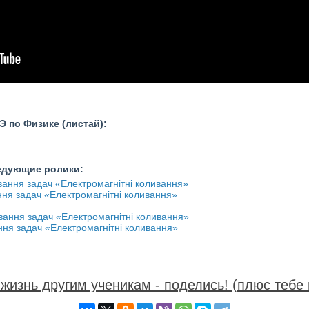
 по Физике (листай):
ледующие ролики:
ання задач «Електромагнітні коливання»
ання задач «Електромагнітні коливання»
жизнь другим ученикам - поделись! (плюс тебе 