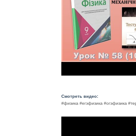
Смотреть видео:
#физика #егэфизика #огэфизика #т