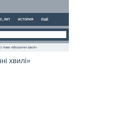
С, ЛИТ
ИСТОРИЯ
ЕЩЁ
 з теми «Механічні хвилі»
ні хвилі»