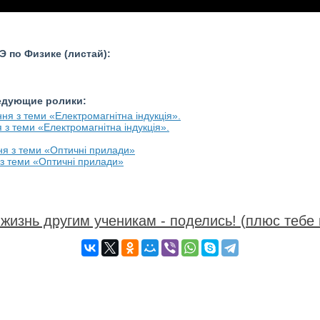
 по Физике (листай):
ледующие ролики:
я з теми «Електромагнітна індукція».
я з теми «Оптичні прилади»
жизнь другим ученикам - поделись! (плюс тебе 