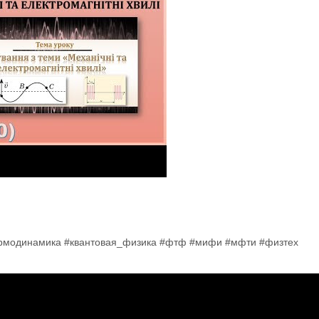
ермодинамика #квантовая_физика #фтф #мифи #мфти #физтех