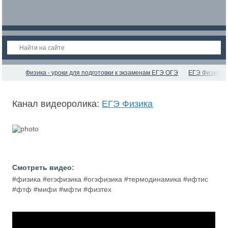
Физика - уроки для подготовки к экзаменам ЕГЭ ОГЭ
ЕГЭ Физика
Канал видеоролика:
ЕГЭ Физика
Смотреть видео:
#физика #егэфизика #огэфизика #термодинамика #ифтис
#фтф #мифи #мфти #физтех