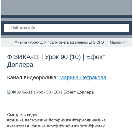
Физика - уроки для подготовки к экзаменам ЕГЭ ОГЭ
Марина Петр
ФІЗИКА-11 | Урок 90 (10) | Ефект
Доплера
Канал видеоролика:
Марина Петракова
Смотреть видео:
#физика #егэфизика #огэфизика #термодинамика
#квантовая_физика #фтф #мифи #мфти #физтех