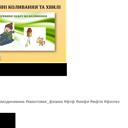
ермодинамика #квантовая_физика #фтф #мифи #мфти #физтех