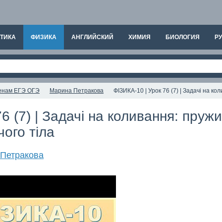
ТИКА
ФИЗИКА
АНГЛИЙСКИЙ
ХИМИЯ
БИОЛОГИЯ
РУ
аменам ЕГЭ ОГЭ
Марина Петракова
ФІЗИКА-10 | Урок 76 (7) | Задачі на к
6 (7) | Задачі на коливання: пруж
ого тіла
Петракова