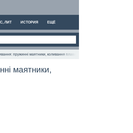
С, ЛИТ
ИСТОРИЯ
ЕЩЁ
оливання: пружинні маятники, коливання плаваючого тіла
инні маятники,