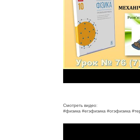
Смотреть видео:
#физика #егэфизика #огэфизика #т