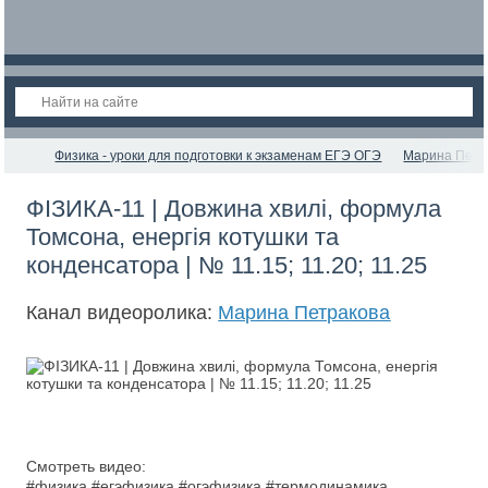
Физика - уроки для подготовки к экзаменам ЕГЭ ОГЭ
Марина Петр
ФІЗИКА-11 | Довжина хвилі, формула
Томсона, енергія котушки та
конденсатора | № 11.15; 11.20; 11.25
Канал видеоролика:
Марина Петракова
Смотреть видео:
#физика #егэфизика #огэфизика #термодинамика