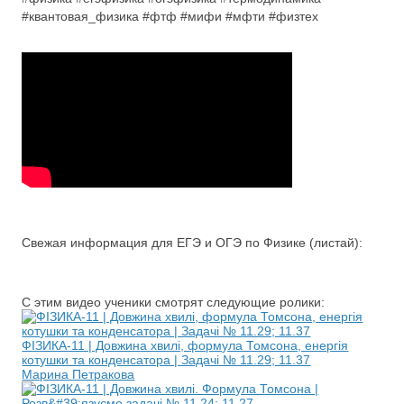
#квантовая_физика #фтф #мифи #мфти #физтех
Свежая информация для ЕГЭ и ОГЭ по Физике (листай):
С этим видео ученики смотрят следующие ролики:
ФІЗИКА-11 | Довжина хвилі, формула Томсона, енергія
котушки та конденсатора | Задачі № 11.29; 11.37
Марина Петракова