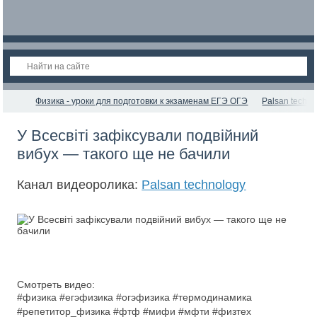
Физика - уроки для подготовки к экзаменам ЕГЭ ОГЭ
Palsan techno
У Всесвіті зафіксували подвійний
вибух — такого ще не бачили
Канал видеоролика:
Palsan technology
Смотреть видео:
#физика #егэфизика #огэфизика #термодинамика
#репетитор_физика #фтф #мифи #мфти #физтех