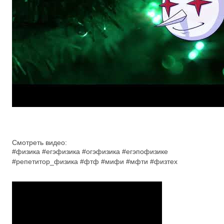
Смотреть видео:
#физика #егэфизика #огэфизика #егэпофизике
#репетитор_физика #фтф #мифи #мфти #физтех