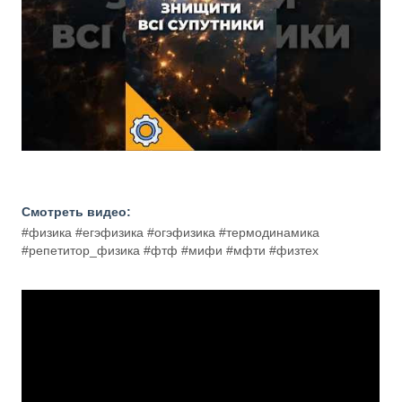
Смотреть видео:
#физика #егэфизика #огэфизика #термодинамика
#репетитор_физика #фтф #мифи #мфти #физтех