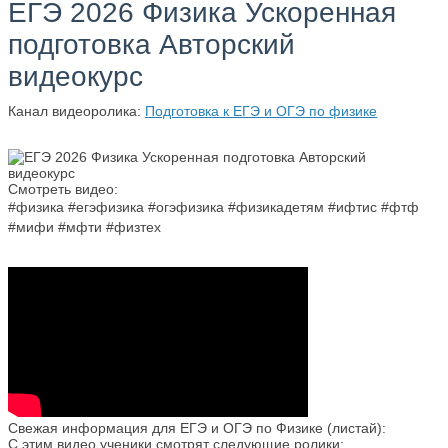
ЕГЭ 2026 Физика Ускоренная
подготовка Авторский
видеокурс
Канал видеоролика:
Подготовка к ЕГЭ и ОГЭ по физике
Смотреть видео:
#физика #егэфизика #огэфизика #физикадетям #ифтис #фтф
#мифи #мфти #физтех
Свежая информация для ЕГЭ и ОГЭ по Физике (листай):
С этим видео ученики смотрят следующие ролики: