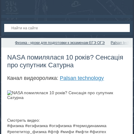
Физика - уроки для подготовки к экзаменам ЕГЭ ОГЭ
Palsan techno
NASA помилялася 10 років? Сенсація
про супутник Сатурна
Канал видеоролика:
Palsan technology
Смотреть видео:
#физика #егэфизика #огэфизика #термодинамика
#репетитор_физика #фтф #мифи #мфти #физтех