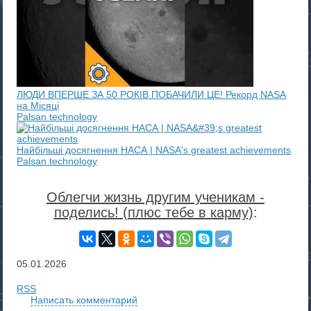
ЛЮДИ ВПЕРШЕ ЗА 50 РОКІВ ПОБАЧИЛИ ЦЕ! Рекорд NASA
на Місяці
Palsan technology
Найбільші досягнення НАСА | NASA's greatest achievements
Palsan technology
Облегчи жизнь другим ученикам -
поделись! (плюс тебе в карму)
:
05.01.2026
RSS
Написать комментарий