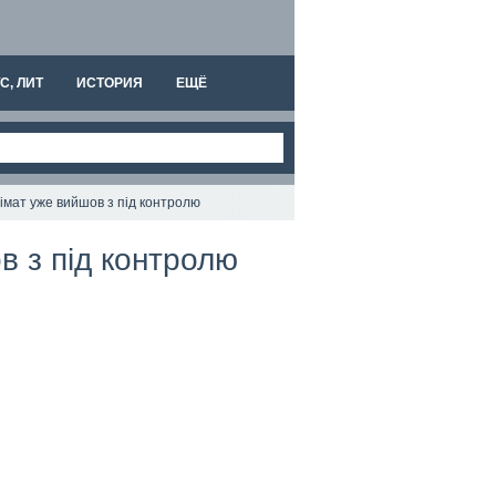
С, ЛИТ
ИСТОРИЯ
ЕЩЁ
імат уже вийшов з під контролю
в з під контролю