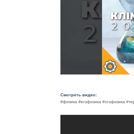
Смотреть видео:
#физика #егэфизика #огэфизика #т