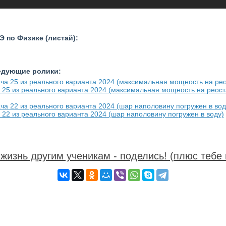
 по Физике (листай):
ледующие ролики:
 25 из реального варианта 2024 (максимальная мощность на реост
22 из реального варианта 2024 (шар наполовину погружен в воду)
жизнь другим ученикам - поделись! (плюс тебе 