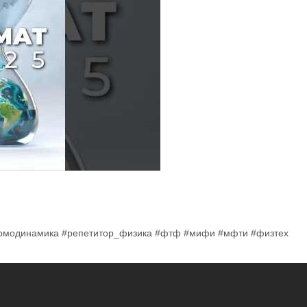
ермодинамика #репетитор_физика #фтф #мифи #мфти #физтех