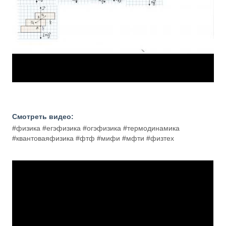
Смотреть видео:
#физика #егэфизика #огэфизика #термодинамика
#квантоваяфизика #фтф #мифи #мфти #физтех