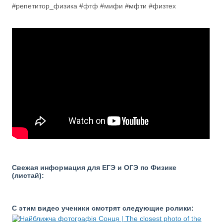
#репетитор_физика #фтф #мифи #мфти #физтех
Свежая информация для ЕГЭ и ОГЭ по Физике
(листай):
С этим видео ученики смотрят следующие ролики: