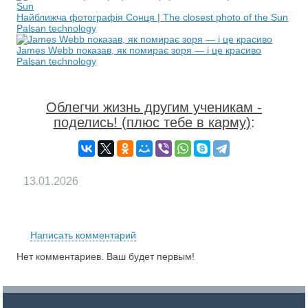
Найближча фотографія Сонця | The closest photo of the Sun
Palsan technology
James Webb показав, як помирає зоря — і це красиво
Palsan technology
Облегчи жизнь другим ученикам -
поделись! (плюс тебе в карму)
:
13.01.2026
RS
Написать комментарий
Нет комментариев. Ваш будет первым!