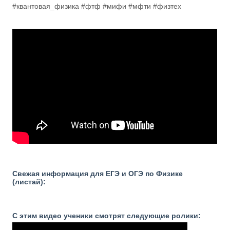
#квантовая_физика #фтф #мифи #мфти #физтех
Свежая информация для ЕГЭ и ОГЭ по Физике
(листай):
С этим видео ученики смотрят следующие ролики: