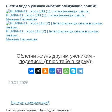
С этим видео ученики смотрят следующие ролики:
ФІЗИКА-11 | Урок 109 (1) | Інтерференція світла.
Марина Петракова
ФІЗИКА-11 | Урок 110 (2) | Інтерференція світла в тонких
плівках.
Марина Петракова
Облегчи жизнь другим ученикам -
поделись! (плюс тебе в карму)
:
20.01.2026
RS
Написать комментарий
Нет комментариев. Ваш будет первым!