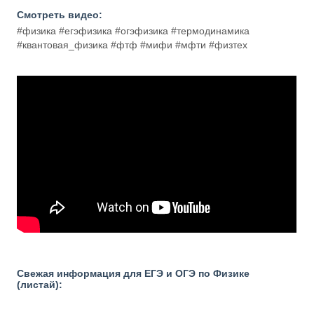
Смотреть видео:
#физика #егэфизика #огэфизика #термодинамика
#квантовая_физика #фтф #мифи #мфти #физтех
Свежая информация для ЕГЭ и ОГЭ по Физике
(листай):