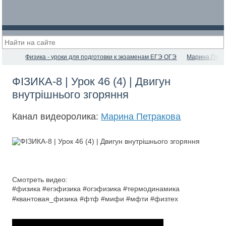
Физика - уроки для подготовки к экзаменам ЕГЭ ОГЭ
Марина Петр
ФІЗИКА-8 | Урок 46 (4) | Двигун
внутрішнього згоряння
Канал видеоролика:
Марина Петракова
Смотреть видео:
#физика #егэфизика #огэфизика #термодинамика
#квантовая_физика #фтф #мифи #мфти #физтех