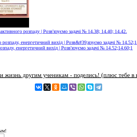
ктивного розпаду | Розв'язуємо задачі № 14.38; 14.40; 14.42.
зпаду, енергетичний вихід | Розв'язуємо задачі № 14.52;14.60;1
и жизнь другим ученикам - поделись! (плюс тебе в 
ым!