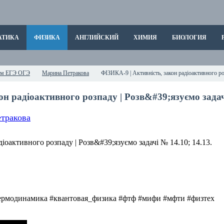
АТИКА
ФИЗИКА
АНГЛИЙСКИЙ
ХИМИЯ
БИОЛОГИЯ
нам ЕГЭ ОГЭ
Марина Петракова
ФІЗИКА-9 | Активність, закон радіоактивного ро
он радіоактивного розпаду | Розв&#39;язуємо задачі
тракова
термодинамика #квантовая_физика #фтф #мифи #мфти #физтех