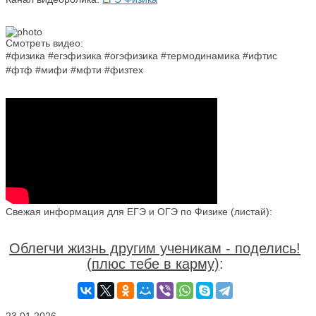
Смотреть видео:
#физика #егэфизика #огэфизика #термодинамика #ифтис
#фтф #мифи #мфти #физтех
Свежая информация для ЕГЭ и ОГЭ по Физике (листай):
Облегчи жизнь другим ученикам - поделись!
(плюс тебе в карму)
: