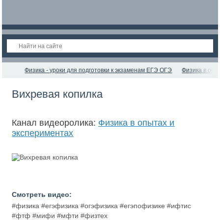
Физика - уроки для подготовки к экзаменам ЕГЭ ОГЭ
Физика в опы
Вихревая копилка
Канал видеоролика:
Физика в опытах и
экспериментах
Смотреть видео:
#физика #егэфизика #огэфизика #егэпофизике #ифтис
#фтф #мифи #мфти #физтех