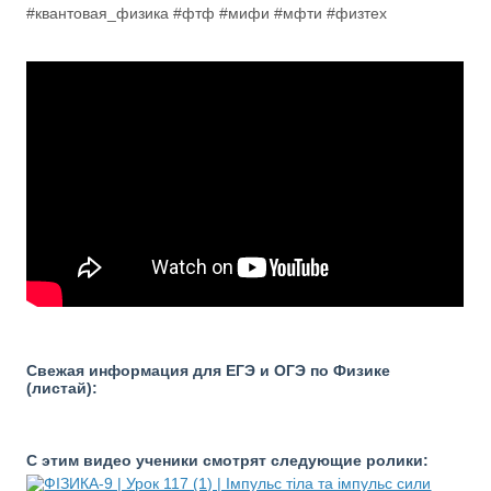
#квантовая_физика #фтф #мифи #мфти #физтех
Свежая информация для ЕГЭ и ОГЭ по Физике
(листай):
С этим видео ученики смотрят следующие ролики: