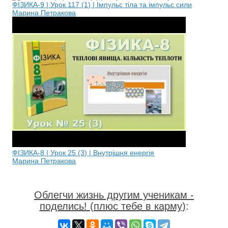
ФІЗИКА-9 | Урок 117 (1) | Імпульс тіла та імпульс сили
Марина Петракова
ФІЗИКА-8 | Урок 25 (3) | Внутрішня енергія
Марина Петракова
Облегчи жизнь другим ученикам -
поделись! (плюс тебе в карму)
: