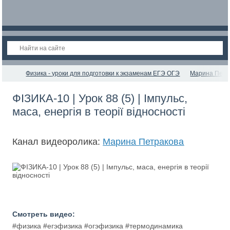
Физика - уроки для подготовки к экзаменам ЕГЭ ОГЭ
Марина Петр
ФІЗИКА-10 | Урок 88 (5) | Імпульс,
маса, енергія в теорії відносності
Канал видеоролика:
Марина Петракова
Смотреть видео:
#физика #егэфизика #огэфизика #термодинамика