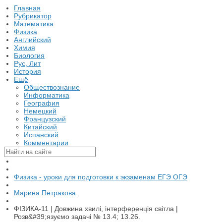
Главная
Рубрикатор
Математика
Физика
Английский
Химия
Биология
Рус, Лит
История
Ещё
Обществознание
Информатика
География
Немецкий
Французский
Китайский
Испанский
Комментарии
Физика - уроки для подготовки к экзаменам ЕГЭ ОГЭ
Марина Петракова
ФІЗИКА-11 | Довжина хвилі, інтерференція світла |
Розв&#39;язуємо задачі № 13.4; 13.26.