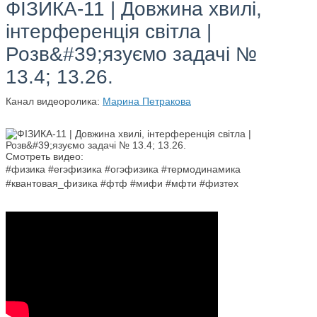
ФІЗИКА-11 | Довжина хвилі,
інтерференція світла |
Розв&#39;язуємо задачі №
13.4; 13.26.
Канал видеоролика:
Марина Петракова
Смотреть видео:
#физика #егэфизика #огэфизика #термодинамика
#квантовая_физика #фтф #мифи #мфти #физтех