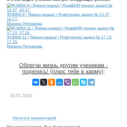
ФІЗИКА-9 | Ядерні реакції | Розв'язуємо задачі № 13.37;
16.17.
Марина Петракова
ФІЗИКА-11 | Ядерні реакції | Розв'язуємо задачі № 17.13;
17.16.
Марина Петракова
Облегчи жизнь другим ученикам -
поделись! (плюс тебе в карму)
:
30.01.2026
RS
Написать комментарий
Нет комментариев. Ваш будет первым!