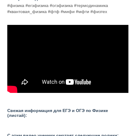
#физика #егэфизика #огэфизика #термодинамика
#квантовая_физика #фтф #мифи #мфти #физтех
Свежая информация для ЕГЭ и ОГЭ по Физике
(листай):
С этим видео ученики смотрят следующие ролики: