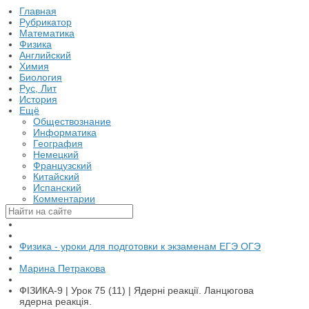
Главная
Рубрикатор
Математика
Физика
Английский
Химия
Биология
Рус, Лит
История
Ещё
Обществознание
Информатика
География
Немецкий
Французский
Китайский
Испанский
Комментарии
Физика - уроки для подготовки к экзаменам ЕГЭ ОГЭ
Марина Петракова
ФІЗИКА-9 | Урок 75 (11) | Ядерні реакції. Ланцюгова
ядерна реакція.