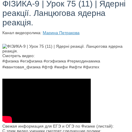
ФІЗИКА-9 | Урок 75 (11) | Ядерні
реакції. Ланцюгова ядерна
реакція.
Канал видеоролика:
Марина Петракова
Смотреть видео:
#физика #егэфизика #огэфизика #термодинамика
#квантовая_физика #фтф #мифи #мфти #физтех
Свежая информация для ЕГЭ и ОГЭ по Физике (листай):
С этим видео ученики смотрят следующие ролики: