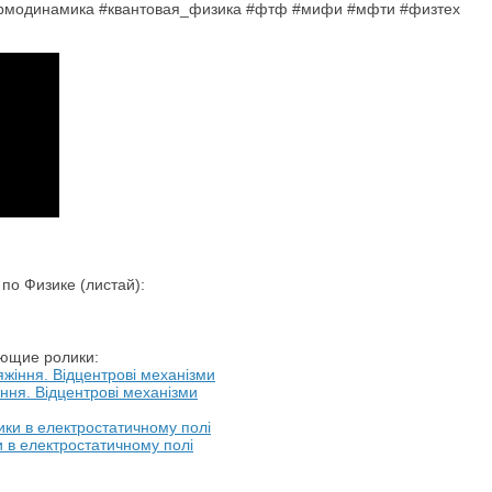
ермодинамика #квантовая_физика #фтф #мифи #мфти #физтех
о Физике (листай):
ующие ролики:
іння. Відцентрові механізми
и в електростатичному полі