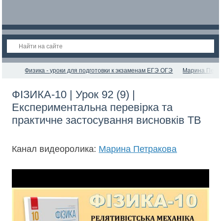
Физика - уроки для подготовки к экзаменам ЕГЭ ОГЭ
Марина Петр
ФІЗИКА-10 | Урок 92 (9) |
Експериментальна перевірка та
практичне застосування висновків ТВ
Канал видеоролика:
Марина Петракова