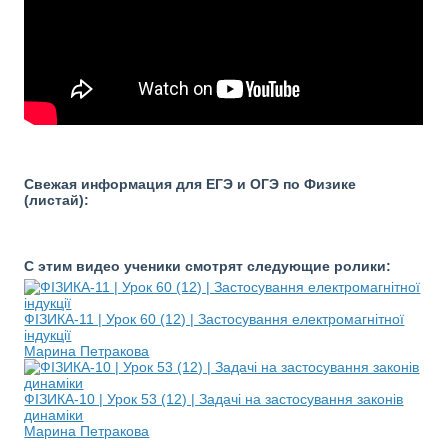
Свежая информация для ЕГЭ и ОГЭ по Физике
(листай):
С этим видео ученики смотрят следующие ролики:
ФІЗИКА-11 | Урок 60 (12) | Застосування електромагнітної
індукції
Марина Петракова
ФІЗИКА-10 | Урок 53 (12) | Задачі на застосування законів
динаміки
Марина Петракова