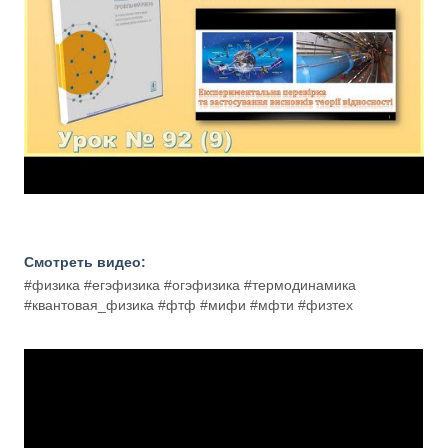
Смотреть видео:
#физика #егэфизика #огэфизика #термодинамика
#квантовая_физика #фтф #мифи #мфти #физтех