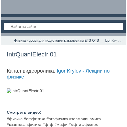
Физика - уроки для подготовки к экзаменам ЕГЭ ОГЭ
Igor Krylov -
IntrQuantElectr 01
Канал видеоролика:
Igor Krylov - Лекции по
физике
Смотреть видео:
#физика #егэфизика #огэфизика #термодинамика
#квантоваяфизика #фтф #мифи #мфти #физтех