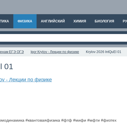
ТИКА
ФИЗИКА
АНГЛИЙСКИЙ
ХИМИЯ
БИОЛОГИЯ
РУ
аменам ЕГЭ ОГЭ
Igor Krylov - Лекции по физике
Krylov 2026 IntQuEl 01
l 01
lov - Лекции по физике
ермодинамика #квантоваяфизика #фтф #мифи #мфти #физтех