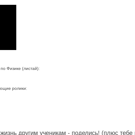
о Физике (листай):
ующие ролики:
жизнь другим ученикам - поделись! (плюс тебе 