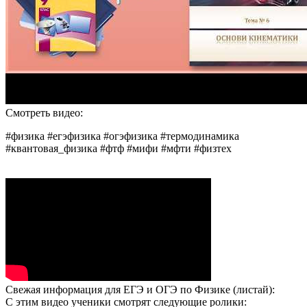
Смотреть видео:
#физика #егэфизика #огэфизика #термодинамика
#квантовая_физика #фтф #мифи #мфти #физтех
Свежая информация для ЕГЭ и ОГЭ по Физике (листай):
С этим видео ученики смотрят следующие ролики: